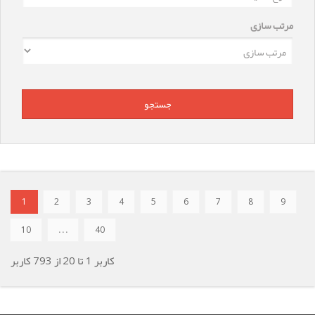
مرتب سازی
1
2
3
4
5
6
7
8
9
10
. . .
40
کاربر
1
تا
20
از
793
کاربر