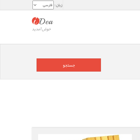
زبان :
خوش آمدید