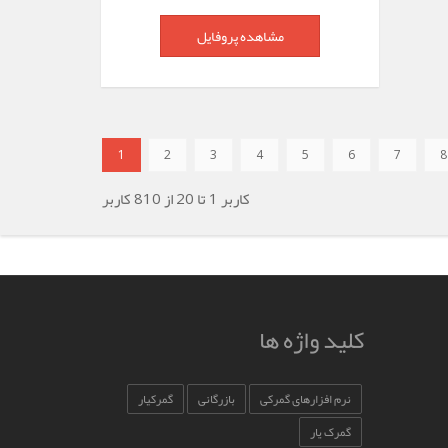
مشاهده پروفایل
1
2
3
4
5
6
7
8
کاربر
1
تا
20
از
810
کاربر
کلید واژه ها
نرم افزارهای گمرکی
بازرگانی
گمرکیار
گمرک یار