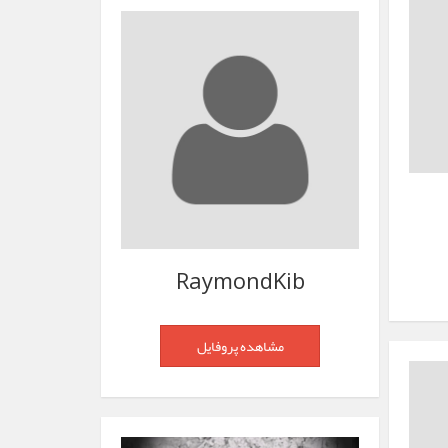
RaymondKib
مشاهده پروفایل