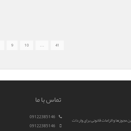
9
10
. . .
41
تماس با ما
09122385146
رین مجوزها و الزامات قانونی برای واردات
09122385146