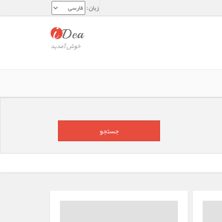
زبان :
خوش آمدید