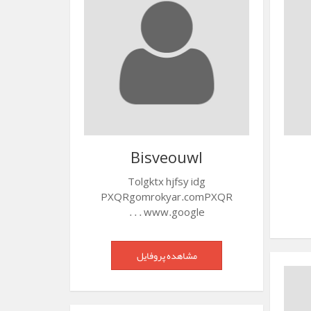
Bisveouwl
Tolgktx hjfsy idg
PXQRgomrokyar.comPXQR
www.google . . .
مشاهده پروفایل