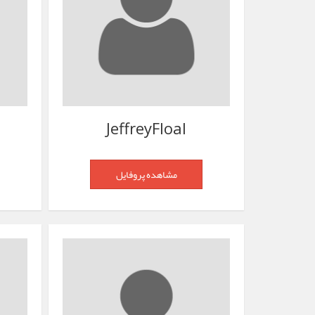
JeffreyFloal
مشاهده پروفایل