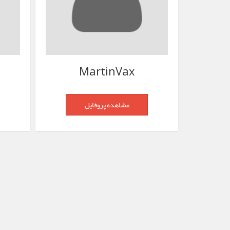
MartinVax
مشاهده پروفایل