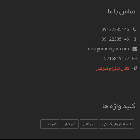
تماس با ما
09122385146
09122385146
info@gomrokyar.com
5716819177
کانال تلگرام گمرکیار
کلید واژه ها
نرم افزارهای گمرکی
بازرگانی
گمرکیار
گمرک یار