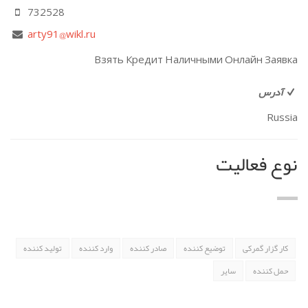
732528
arty91@wikl.ru
Взять Кредит Наличными Онлайн Заявка
آدرس
Russia
نوع فعالیت
کار گزار گمرکی
توضیع کننده
صادر کننده
وارد کننده
تولید کننده
حمل کننده
سایر