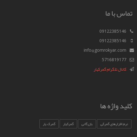
تماس با ما
09122385146
09122385146
info@gomrokyar.com
5716819177
کانال تلگرام گمرکیار
کلید واژه ها
نرم افزارهای گمرکی
بازرگانی
گمرکیار
گمرک یار