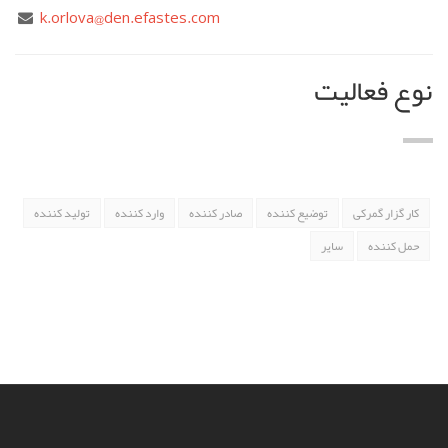
k.orlova@den.efastes.com
نوع فعالیت
کار گزار گمرکی
توضیع کننده
صادر کننده
وارد کننده
تولید کننده
حمل کننده
سایر