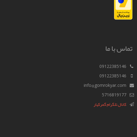
تماس با ما
09122385146
09122385146
info@gomrokyar.com
5716819177
کانال تلگرام گمرکیار