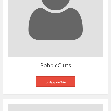
BobbieCluts
مشاهده پروفایل