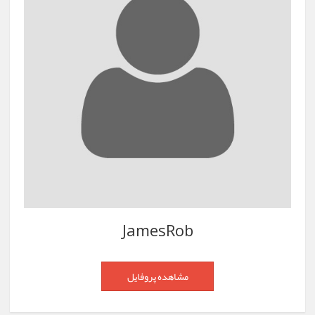
JamesRob
مشاهده پروفایل