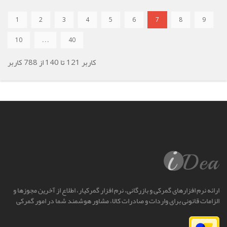
1
2
3
4
5
6
7
8
9
10
. . .
40
کاربر
121
تا
140
از
788
کاربر
ارائه نرم افزارهای گمرکی و بازرگانی، نرم افزار گمرکیار، اطلاع از آخرین مجوزها و
الزامات قانونی برای واردات و صادرات کالا، مشاور هوشمند شما در امور گمرکی