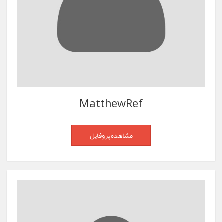
MatthewRef
مشاهده پروفایل