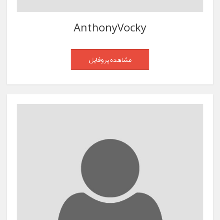
AnthonyVocky
مشاهده پروفایل